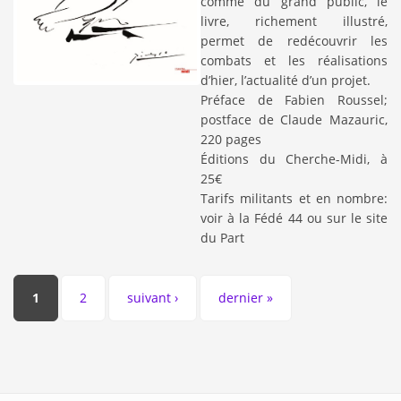
comme du grand public, le
livre, richement illustré,
permet de redécouvrir les
combats et les réalisations
d’hier, l’actualité d’un projet.
Préface de Fabien Roussel;
postface de Claude Mazauric,
220 pages
Éditions du Cherche-Midi, à
25€
Tarifs militants et en nombre:
voir à la Fédé 44 ou sur le site
du Part
Pages
1
2
suivant ›
dernier »